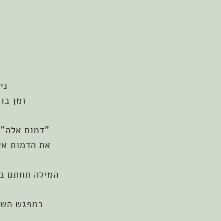
ני
זמן בו
"דמות אלה" ה
את הדמות אצ
המילה תחתם בחותמת אל תוך החו
במפגש השנ