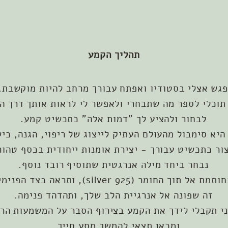
תהליך הקמע
פגש אצלי בסטודיו ואפתח עבורך מרחב להיות מוקשבת..
 תוכלי לספר מה שתבחרי ולאפשר לי לראות אותך דרך ה
לבחור ולהציע לך "דמות אלה" כתכשיט קמע.
יא סימבול מהעולם העתיק לייצוג של ריפוי, הגנה, כי
ור כתכשיט עבורך - יצירת אומנות ייחודית בכסף טהו
נבחר ביחד מילה אנרגטית שתוסיף רובד נוסף.
מר (silver 925), ותראה בצד הפנימי של התכשיט,
זה שפונה אל אנרגיית הלב שלך, ותהדהד פנימה.
י תקבלי לידך את הקמע בצירוף הסבר על המשמעות הר
ומכאן תצאי להמשך מסע חייך...