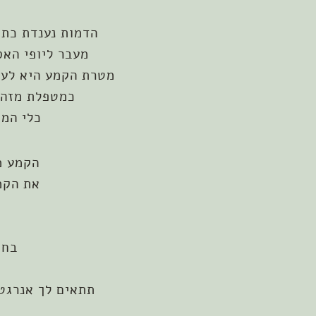
הדמות נענדת כתכ
מעבר ליופי האס
מטרת הקמע היא לעור
כמטפלת מזה 20 שנים, אני רואה בחיבור למשמעות העמוקה של הקמע ועניד
כלי המס
הקמע מ
את הקמ
בחי
תתאים לך אנרגטי