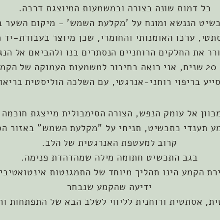
כל דמות שונה בצורה ובמשמעות המיוצגת דרכה.
שיט הננשא ומונח על 'מקלעת השמש' - מיקום השער בי
תטי, ערכו האומנותי והחומרי, שכן מיוצר בעבודת-יד 
ר את החלקים הרוחניים הנסתרים בנו ולהביאם אל הנג
תו,
ייע בריפוי רוחני-אנרגטי, עם השלכה הוליסטית בריאו
כוון אל עומק הנפש, הצורה הסימבולית מייצגת חוכמה 
ע תענדי כתכשיט, תניחי על "מקלעת השמש" באזור הס
קרוב למעטפת האנרגטית של הלב.
בגב התכשיט חתומה מילה שמהדהדת פנימה.
רת הקמע הינו תהליך מיוחד של התמגנטות אינטואטיבי
ידיעה שהקמע שנבחר
ת, אסתטית ורוחנית לליווי לשלב הבא של התפתחות ורי